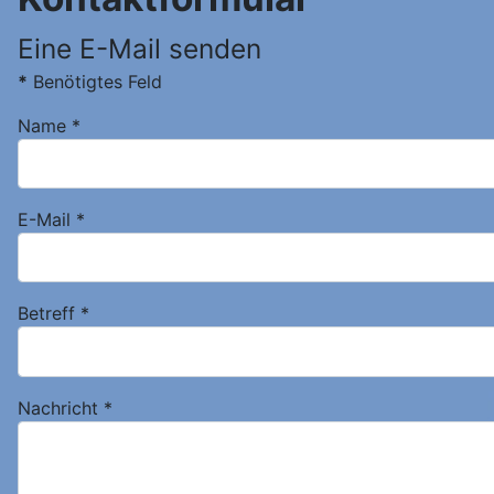
Eine E-Mail senden
*
Benötigtes Feld
Name
*
E-Mail
*
Betreff
*
Nachricht
*